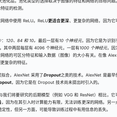
最大池化层。池化类型的选择取决于图像的特征和网络的目标问题。
像特征的检测。
t 在网络中使用 ReLU。ReLU
更适合更深
、更复杂的网络，因为它
少：
120、84 和 10。
最后一层有
10 个神经元
，因为它是为识别
层，其中两层每层有 4096 个神经元，一层有
1000 个神经元
，因
络的可区分特征和输入数据（图像）的大小有关。在像 AlexNe
测更复杂的特征。
，AlexNet 采用了
Dropout
之类的技术。AlexNet 是最早
opout
，因为它是在 Dropout 技术尚未提出时引入的。
一，与我们将要研究的后期模型（例如 VGG 和 ResNet）相比，它
浅
，因为在其引入时计算能力有限，无法训练更深的网络。另一点
增强模型稳定性，但另一方面，可能导致训练过程中有用信息的丢失。