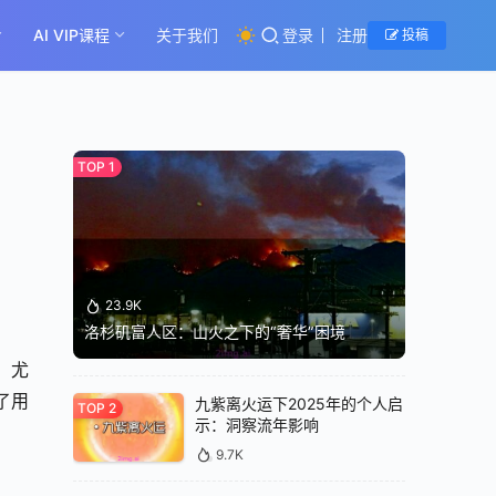
AI VIP课程
关于我们
登录
注册
投稿
23.9K
洛杉矶富人区：山火之下的“奢华”困境
，尤
了用
九紫离火运下2025年的个人启
示：洞察流年影响
9.7K