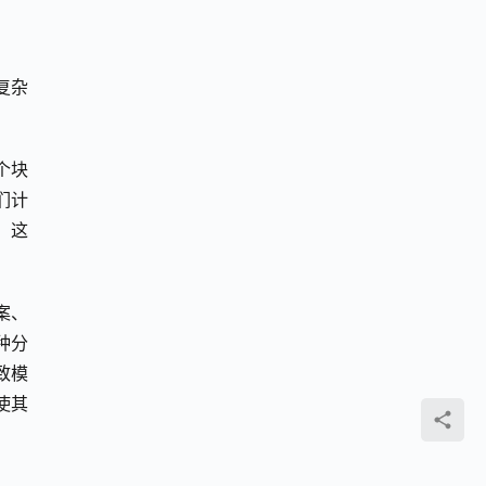
复杂
个块
们计
。这
案、
种分
致模
使其