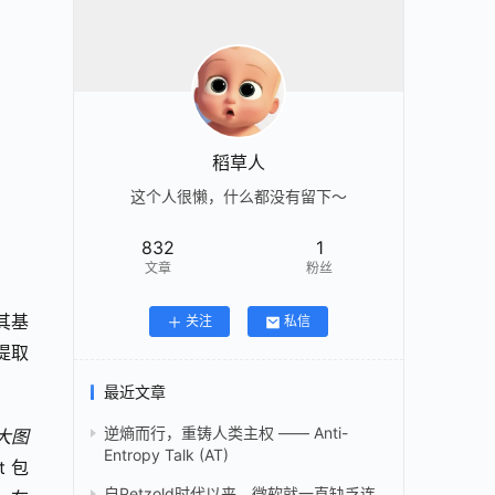
稻草人
这个人很懒，什么都没有留下～
832
1
文章
粉丝
但其基
关注
私信
提取
最近文章
逆熵而行，重铸人类主权 —— Anti-
较大图
Entropy Talk (AT)
 包
自Petzold时代以来，微软就一直缺乏连