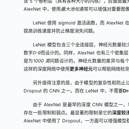
含 5 个卷积层（具有各种大小的内核），后面是
AlexNet 中，使用
最大池化
通常可以增强对重要图
LeNet 使用 sigmoid 激活函数，而 AlexNe
提高训练速度并防止梯度消失问题。
LeNet 模型包含三个全连接层，神经元数量较
数字
0-9
而设计的。同样，AlexNet 也有三个密集
是为
1000 类
问题设计的。神经元数量的差异与每个网
这样的深度网络中使用
更多神经元
可以帮助网络检
另外值得注意的是，由于模型的复杂性和防止过拟合
Dropout 的 CNN 之一。而在 LeNet 中，不需要
Dr
由于 AlexNet 是最早的深度 CNN 模型之
存在一些限制和弱点。最显著的限制是它的
深度较
AlexNet 中使用了 Dropout，一方面可以