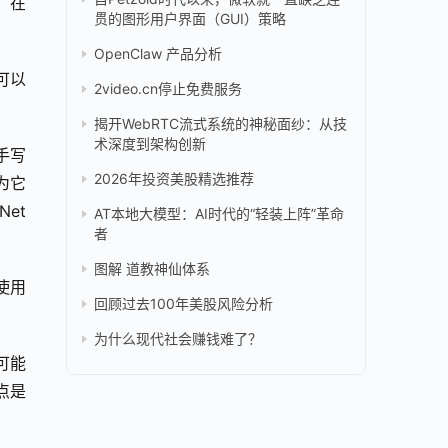
在 
贯的图形用户界面（GUI）策略
OpenClaw 产品分析
可以
2video.cn停止免费服务
揭开WebRTC流式系统的神秘面纱：从技
术深度到架构创新
手写
2026年投资美股精选推荐
为它
t 
AT本地大模型：AI时代的“轻装上阵”革命
者
图解 道教神仙体系
使用 
回顾过去100年美股风险分析
为什么现代社会赚钱难了？
可能
是 