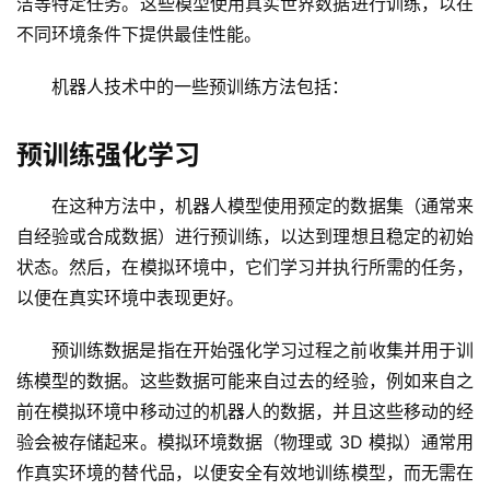
洁等特定任务。这些模型使用真实世界数据进行训练，以在
品
不同环境条件下提供最佳性能。
目
登录
注册
录
机器人技术中的一些预训练方法包括：
行
预训练强化学习
业
资
在这种方法中，机器人模型使用预定的数据集（通常来
讯
自经验或合成数据）进行预训练，以达到理想且稳定的初始
状态。然后，在模拟环境中，它们学习并执行所需的任务，
A
I
以便在真实环境中表现更好。
免
费
预训练数据是指在开始强化学习过程之前收集并用于训
课
练模型的数据。这些数据可能来自过去的经验，例如来自之
程
前在模拟环境中移动过的机器人的数据，并且这些移动的经
验会被存储起来。模拟环境数据（物理或 3D 模拟）通常用
A
作真实环境的替代品，以便安全有效地训练模型，而无需在
I