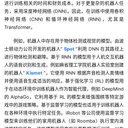
字
进行训练相关的时间和财务成本。对于更复杂的机器人任
形
务，采用深度神经网络 (DNN)。因此，在训练中使用卷积
绘
神经网络 (CNN) 和循环神经网络 (RNN)，尤其是 
梦
Transformer。
青
例如，机器人中存在用于物体检测或视觉的模型。由波
龙
士顿动力公司开发的机器人“ 
Spot
 ”利用 DNN 在其路径上
绘
进行物体检测和避障。基于 RNN 的模型用于人机交互机器
梦
人的语音识别和生成，例如麻省理工学院机器人实验室创建
的机器人“ 
Kismet
 ”，它使用 RNN 根据声音检测人类情绪
白
并使用语音生成适当的响应。基于强化学习 (RL) 的模型用
泽
于在动态环境中训练机器人作为智能代理，例如 DeepMind 
绘
梦
的 AlphaGo，它利用基于 RL 的模型来增强围棋等特定游
戏中的游戏策略。基于监督学习的模型也适用于训练机器人
A
在各种环境中执行特定任务。iRobot 等公司使用监督学习
I
模型来训练他们的家用机器人（如 Roomba）执行室内清
产