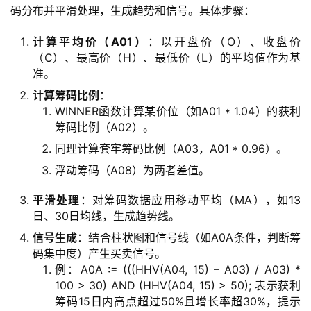
码分布并平滑处理，生成趋势和信号。具体步骤：
计算平均价（A01）
：以开盘价（O）、收盘价
（C）、最高价（H）、最低价（L）的平均值作为基
准。
计算筹码比例
：
WINNER函数计算某价位（如A01 * 1.04）的获利
筹码比例（A02）。
量
化
同理计算套牢筹码比例（A03，A01 * 0.96）。
绘
浮动筹码（A08）为两者差值。
梦
平滑处理
：对筹码数据应用移动平均（MA），如13
日、30日均线，生成趋势线。
逆
熵
信号生成
：结合柱状图和信号线（如A0A条件，判断筹
绘
码集中度）产生买卖信号。
梦
例：A0A := (((HHV(A04, 15) – A03) / A03) *
100 > 30) AND (HHV(A04, 15) > 50); 表示获利
筹码15日内高点超过50%且增长率超30%，提示
字