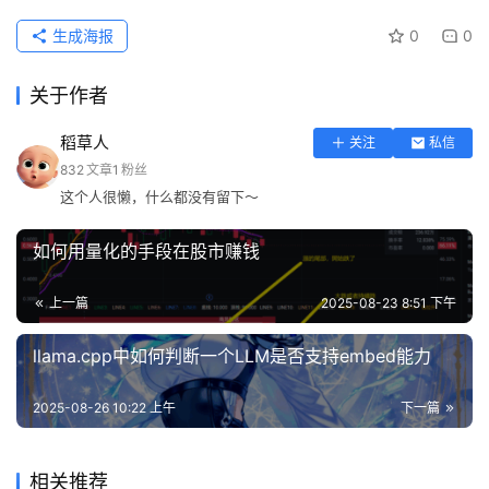
生成海报
0
0
关于作者
稻草人
关注
私信
832
文章
1
粉丝
这个人很懒，什么都没有留下～
如何用量化的手段在股市赚钱
上一篇
2025-08-23 8:51 下午
llama.cpp中如何判断一个LLM是否支持embed能力
2025-08-26 10:22 上午
下一篇
相关推荐