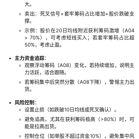
V
大。
I
卖出：死叉信号+套牢筹码占比增加+股价跌破支
P
撑。
课
程
示例：股价在20日均线附近获利筹码激增（A04
> 70%），可考虑短线买入；若套牢筹码占比超
50%，考虑止盈。
关
于
主力资金追踪
：
我
观察浮动筹码（A08）变化，若持续增加，说明主
们
力活跃，适合跟随。
若筹码集中后突然分散（A08下降），警惕主力出
货。
风险控制
：
设置止损（如跌破10日均线或死叉确认）。
避免追高，尤其在获利筹码极高（>80%）时，可
能是拉高出货。
控制仓位（如单股不超过资金10%），避免集中风