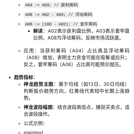
A04 := A03; // 获利筹码
A08 := A02 - A03; // 浮动筹码
A06 := (100 - A02); // 套牢筹码
解读
：A02表示获利盘比例，A03表示套牢盘
比例，A08为浮动筹码，反映市场活跃度。
应用：当获利筹码（A04）占比高且浮动筹码
（A08）增加，表明主力资金可能在吸筹或拉升；
反之，套牢筹码（A06）占比高可能预示抛压。
趋势指标
：
神龙趋势主图
：基于均线（如13日、30日均线）
判断股价趋势方向，红黄线代表短中长期上涨趋
势。
神龙
波段
幅图
：结合波段高低点，捕捉买卖点，适
合波段操作。
公式示例：
plaintext