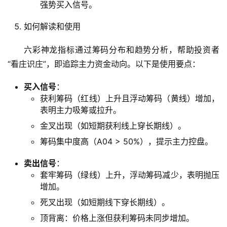
强势买入信号。
形
绘
如何解读和使用
梦
六彩神龙指标通过筹码分布和趋势分析，帮助投资者
青
“看庄识庄”，即追踪主力资金动向。以下是使用要点：
龙
绘
买入信号
：
梦
获利筹码（红线）上升且浮动筹码（黄线）增加，
表明主力吸筹或拉升。
白
金叉出现（如短期获利线上穿长期线）。
泽
筹码集中度高（A04 > 50%），提示主力控盘。
绘
梦
卖出信号
：
套牢筹码（绿线）上升，浮动筹码减少，表明抛压
增加。
A
I
死叉出现（如短期线下穿长期线）。
产
顶背离：价格上涨但获利筹码未同步增加。
品