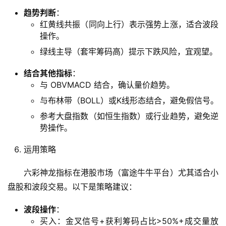
目
趋势判断
：
登录
注册
录
红黄线共振（同向上行）表示强势上涨，适合波段
操作。
行
绿线主导（套牢筹码高）提示下跌风险，宜观望。
业
结合其他指标
：
资
与 OBVMACD 结合，确认量价趋势。
讯
与布林带（BOLL）或K线形态结合，避免假信号。
A
参考大盘指数（如恒生指数）或行业趋势，避免逆
I
势操作。
免
运用策略
费
课
六彩神龙指标在港股市场（富途牛牛平台）尤其适合小
程
盘股和波段交易。以下是策略建议：
A
波段操作
：
I
买入：金叉信号+获利筹码占比>50%+成交量放