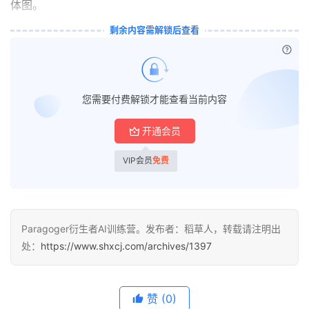
体图。
剩余内容需解锁后查看
已付
您需要付费解锁才能查看当前内容
开通会员
量
化
VIP会员
免费
绘
梦
逆
Paragoger衍生者AI训练营。发布者：稻草人，转载请注明出
熵
处：
https://www.shxcj.com/archives/1397
绘
梦
赞
(0)
字