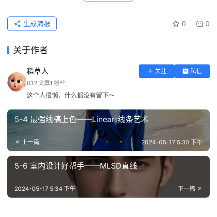
形
绘
生成海报
0
0
梦
关于作者
青
稻草人
关注
私信
龙
832
文章
1
粉丝
绘
这个人很懒，什么都没有留下～
梦
5-4 最强线稿上色——Lineart线条艺术
白
泽
上一篇
2024-05-17 5:30 下午
绘
梦
5-6 室内设计好帮手——MLSD直线
A
2024-05-17 5:34 下午
下一篇
I
产