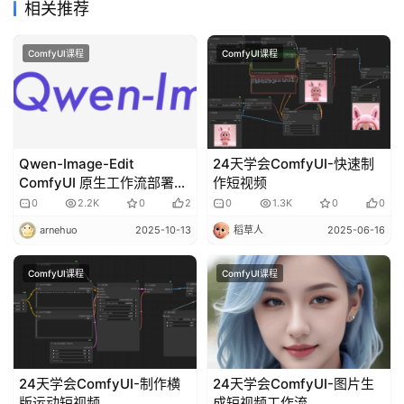
品
相关推荐
目
登录
注册
录
ComfyUI课程
ComfyUI课程
行
业
资
讯
Qwen-Image-Edit
24天学会ComfyUI-快速制
ComfyUI 原生工作流部署和
作短视频
安装
0
2.2K
0
2
0
1.3K
0
0
A
arnehuo
2025-10-13
稻草人
2025-06-16
I
免
费
ComfyUI课程
ComfyUI课程
课
程
A
24天学会ComfyUI-制作横
24天学会ComfyUI-图片生
I
版运动短视频
成短视频工作流