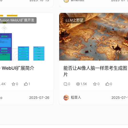
iffusion WebUI扩展开发
LLM之野望
D WebUI扩展简介
能否让AI像人脑一样思考生成图
片
1.4K
0
1
0
1.5K
0
0
uo
2025-07-26
稻草人
2025-07-