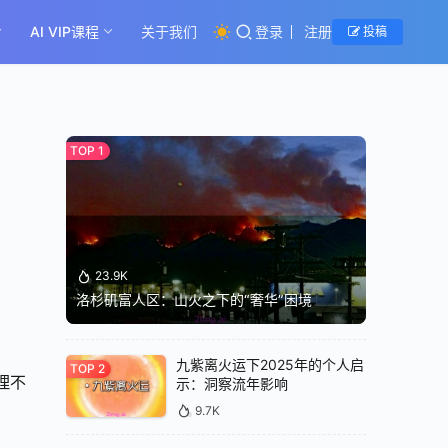
AI VIP课程
关于我们
登录
注册
投稿
23.9K
洛杉矶富人区：山火之下的“奢华”困境
九紫离火运下2025年的个人启
理不
示：洞察流年影响
9.7K