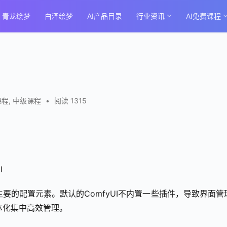
青龙绘梦
白泽绘梦
AI产品目录
行业资讯
AI免费课程
课程
,
中级课程
•
阅读 1315
I
主要的配置元素。默认的ComfyUI不内置一些插件，导致界面管
一体化集中高效管理。