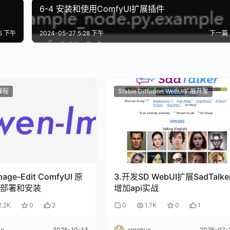
6-4 安装和使用ComfyUI扩展插件
25 下午
2024-05-27 5:28 下午
下一篇
I课程
Stable Diffusion WebUI扩展开发
age-Edit ComfyUI 原
3.开发SD WebUI扩展SadTalke
部署和安装
增加api实战
2.2K
0
2
0
1.7K
0
1
uo
2025-10-13
arnehuo
2025-07-