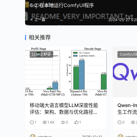
6-2 在本地运行ComfyUI程序
上一篇
2024-05-27 5:
相关推荐
LLM之野望
ComfyU
移动端大语言模型LLM深度性能
Qwen-Im
评估：架构、数据与优化路径的
生工作流
全面解析
1
1.4K
0
1
0
arnehuo
2025-12-11
arneh