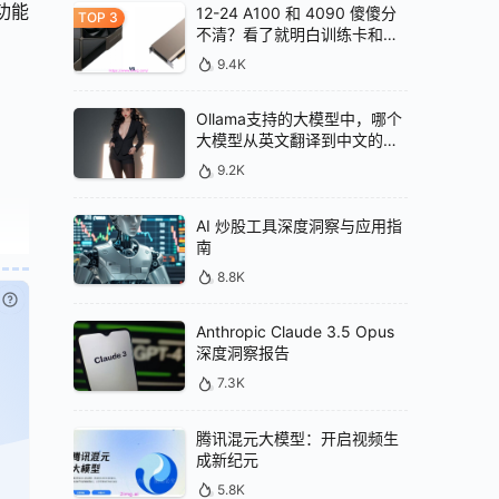
功能
12-24 A100 和 4090 傻傻分
不清？看了就明白训练卡和推
理卡的区别
9.4K
Ollama支持的大模型中，哪个
大模型从英文翻译到中文的效
果最好
9.2K
AI 炒股工具深度洞察与应用指
南
8.8K
已付费？
登录
或
刷新
Anthropic Claude 3.5 Opus
深度洞察报告
7.3K
腾讯混元大模型：开启视频生
成新纪元
5.8K