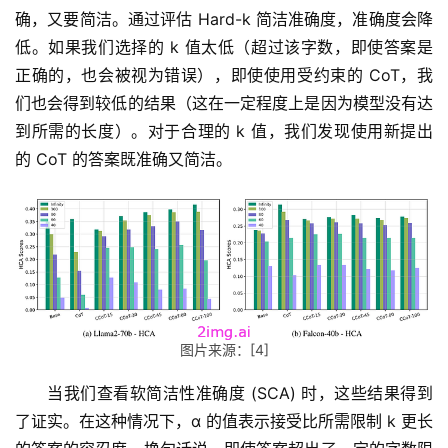
A
确，又要简洁。通过评估 Hard-k 简洁准确度，准确度会降
I
低。如果我们选择的 k 值太低（超过该字数，即使答案是
V
正确的，也会被视为错误），即使使用受约束的 CoT，我
I
P
们也会得到较低的结果（这在一定程度上是因为模型没有达
课
到所需的长度）。对于合理的 k 值，我们发现使用新提出
程
的 CoT 的答案既准确又简洁。
关
于
我
们
图片来源：[4]
当我们查看软简洁性准确度 (SCA) 时，这些结果得到
了证实。在这种情况下，α 的值表示接受比所需限制 k 更长