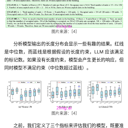
I
产
品
目
登录
注册
录
图片来源：[4]
行
分析模型输出的长度分布会显示一些有趣的结果。红线
业
是中位数，而蓝线是根据假设的长度约束，LLM 应该满足
资
的标记数。如果没有长度约束，模型会产生更长的响应，但
讯
同时模型不满足约束（中位数超过蓝线）。
A
I
免
费
课
图片来源：[4]
程
之前，我们定义了三个指标来评估我们的模型，既要准