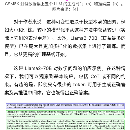
GSM8K 测试数据集上五个 LLM 的生成时间（a）和准确度（b）。
图片来源：[4]
字
形
对于作者来说，这种可变性取决于模型本身的因素，例
绘
如大小和训练。较小的模型似乎从这种方法中获益较少（实
梦
际上它们的表现更差）。此外，Llama2–70B（获益最多的
模型）已在庞大且更加多样化的数据集上进行了训练。而
青
且，它从更高的推理基线开始。
龙
绘
这是 Llama2–70B 对数学问题的响应示例。在这种情
梦
况下，我们可以观察到基本响应，包括 CoT 或不同的约
束。有趣的是，即使只有很少的 token 可用于生成正确答
白
案及其推理中间体，它也能得出正确答案。
泽
绘
梦
A