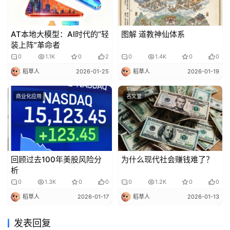
AT本地大模型：AI时代的“轻
图解 道教神仙体系
装上阵”革命者
0
1.1K
0
2
0
1.4K
0
0
稻草人
2026-01-25
稻草人
2026-01-19
商业化应用
名文堂
回顾过去100年美股风险分
为什么现代社会赚钱难了？
析
0
1.3K
0
0
0
1.2K
0
0
稻草人
2026-01-17
稻草人
2026-01-13
发表回复