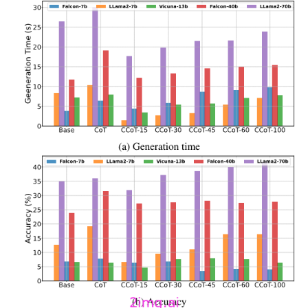
量
化
绘
梦
逆
熵
绘
梦