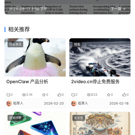
2024-08-17 3:30 下午
下一篇
相关推荐
行业资讯
随笔
OpenClaw 产品分析
2video.cn停止免费服务
0
5.1K
0
0
0
833
0
0
稻草人
2026-02-20
稻草人
2026-02-18
逆熵绘梦
名文堂