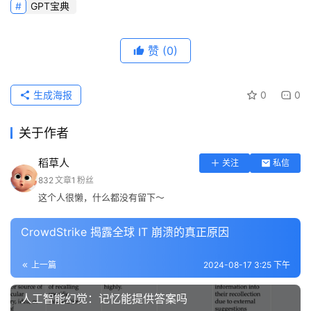
GPT宝典
赞
(0)
生成海报
0
0
关于作者
稻草人
关注
私信
832
文章
1
粉丝
这个人很懒，什么都没有留下～
CrowdStrike 揭露全球 IT 崩溃的真正原因
上一篇
2024-08-17 3:25 下午
人工智能幻觉：记忆能提供答案吗