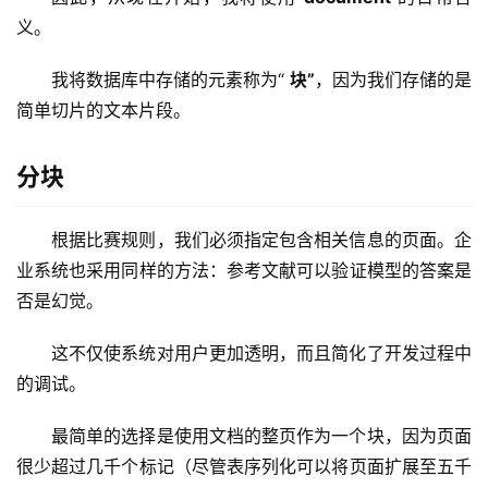
品
义。
目
登录
注册
录
我将数据库中存储的元素称为“ 
块”
，因为我们存储的是
简单切片的文本片段。
行
业
分块
资
讯
根据比赛规则，我们必须指定包含相关信息的页面。企
A
业系统也采用同样的方法：参考文献可以验证模型的答案是
I
否是幻觉。
免
费
这不仅使系统对用户更加透明，而且简化了开发过程中
课
的调试。
程
最简单的选择是使用文档的整页作为一个块，因为页面
A
很少超过几千个标记（尽管表序列化可以将页面扩展至五千
I