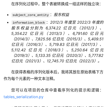
在序列化过程中，整个表被转换成一组这样的独立块：
：
股东权益
subject_core_entity
：
2012/3 年度至 2022/3 年度的
information_block
股东权益分别为 6,374.22 亿
日元
（2012/3）、
5,354.22 亿日元（2013/3）、6,791.60 亿日元
（2014/3）、7,825.56 亿日元（2015/3）、5,409.51
亿日元（2016/3）、5,719.83 亿日元（2017/3）、
量
5,112.42 亿日元（2018/3）、5,250.64 亿日元
化
（2019/3）、5,133.35 亿日元（2020/3）、5,777.82
绘
亿日元（2021/3）、12,745.70 亿日元（2022/3）。
梦
在获得表格的序列化版本后，我将其放在原始表格下方
作为每个元素的一种文本注释。
逆
熵
您可以在项目的仓库中查看序列化的提示和逻辑： 
绘
梦
tables_serialization.py