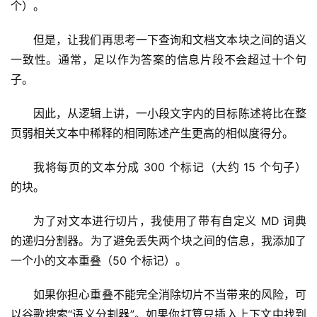
个）。
V
I
但是，让我们再思考一下查询和文档文本块之间的语义
P
一致性。通常，足以作为答案的信息片段不会超过十个句
课
子。
程
因此，从逻辑上讲，一小段文字内的目标陈述将比在整
关
页弱相关文本中稀释的相同陈述产生更高的相似度得分。
于
我
我将每页的文本分成 300 个标记（大约 15 个句子）
们
的块。
为了对文本进行切片，我使用了带有自定义 MD 词典
的递归分割器。为了避免丢失两个块之间的信息，我添加了
一个小的文本重叠（50 个标记）。
如果你担心重叠不能完全消除切片不当带来的风险，可
以谷歌搜索“语义分割器”。如果你打算只插入上下文中找到