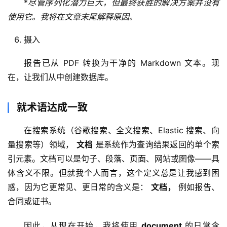
*
尽管
序列化
潜力巨大，但最终获胜的解决方案并没有
字
使用它。我将在文章末尾解释原因。
形
绘
摄入
梦
报告已从 PDF 转换为干净的 Markdown 文本。现
青
在，让我们从中创建数据库。
龙
绘
梦
就术语达成一致
在搜索系统（谷歌搜索、全文搜索、Elastic 搜索、向
白
量搜索等）领域， 
文档
 是系统作为查询结果返回的单个索
泽
绘
引元素。文档可以是句子、段落、页面、网站或图像——具
梦
体含义不限。但就我个人而言，这个定义总是让我感到困
惑，因为它更常见、更日常的含义是： 
文档，
 例如报告、
A
合同或证书。
I
产
因此，从现在开始，我将使用 
document
 的日常含