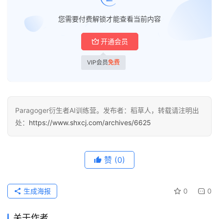
泽
绘
您需要付费解锁才能查看当前内容
梦
开通会员
A
I
VIP会员
免费
产
品
目
登录
注册
录
Paragoger衍生者AI训练营。发布者：稻草人，转载请注明出
处：
https://www.shxcj.com/archives/6625
行
业
资
赞
(0)
讯
生成海报
0
0
A
I
关于作者