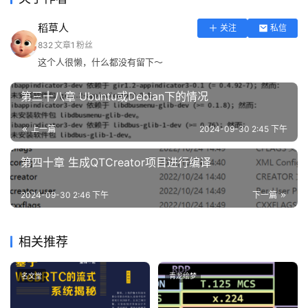
免
费
稻草人
关注
私信
课
832
文章
1
粉丝
程
这个人很懒，什么都没有留下～
A
第三十八章 Ubuntu或Debian下的情况
I
V
上一篇
2024-09-30 2:45 下午
I
P
第四十章 生成QTCreator项目进行编译
课
程
2024-09-30 2:46 下午
下一篇
关
相关推荐
于
我
们
名文堂
青龙绘梦