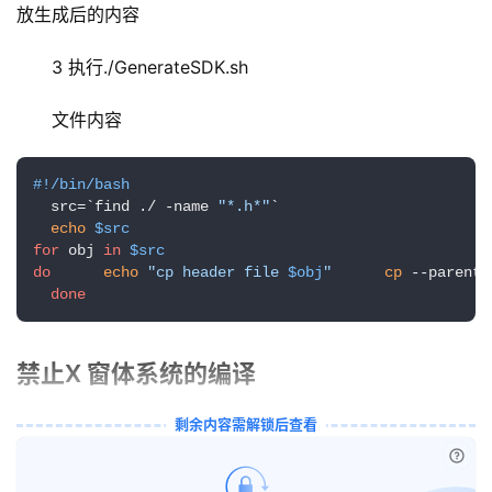
放生成后的内容
逆
3 执行./GenerateSDK.sh
熵
绘
文件内容
梦
#!/bin/bash
字
  src=`find ./ -name 
"*.h*"
`

形
echo
$src
绘
for
 obj 
in
$src
梦
do
echo
"cp header file 
$obj
"
cp
 --parents
done
青
龙
禁止X 窗体系统的编译
绘
梦
剩余内容需解锁后查看
已付
白