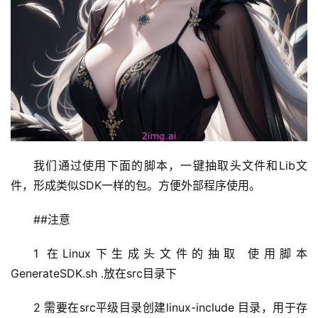
我们通过使用下面的脚本，一键抽取头文件和Lib文
件，形成类似SDK一样的包。方便外部程序使用。
##注意
1 在Linux下生成头文件的抽取 使用脚本 
量
GenerateSDK.sh .放在src目录下
化
绘
2 需要在src平级目录创建linux-include 目录，用于存
梦