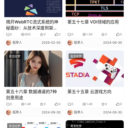
揭开WebRTC流式系统的神
第五十七章 VDI领域的应用
秘面纱：从技术深度到架构
创新
0
892
0
0
0
1.5K
0
0
稻草人
2026-02-05
稻草人
2024-09-30
青龙绘梦
青龙绘梦
第五十六章 数据通道的7种
第五十五章 云游戏方向
创意用途
0
1.4K
0
0
0
1.4K
0
0
稻草人
2024-09-30
稻草人
2024-09-30
青龙绘梦
青龙绘梦