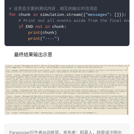
# 这里是主要的测试内容，相互的输出对话消息
for
 chunk 
in
 simulation.stream({
"messages"
: []}):

# Print out all events aside from the final end 
if
 END 
not
in
 chunk:

print
(chunk)

print
(
"----"
最终结果输出示意
Paragoger衍生者AI训练营。发布者：稻草人，转载请注明出