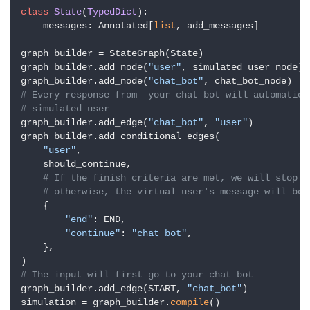
class
State
(
TypedDict
):

关
    messages: Annotated[
list
, add_messages]

于
我
graph_builder = StateGraph(State)

们
graph_builder.add_node(
"user"
, simulated_user_node)

graph_builder.add_node(
"chat_bot"
# Every response from  your chat bot will automatica
# simulated user
graph_builder.add_edge(
"chat_bot"
, 
"user"
)

graph_builder.add_conditional_edges(

"user"
,

    should_continue,

# If the finish criteria are met, we will stop t
# otherwise, the virtual user's message will be 
    {

"end"
: END,

"continue"
: 
"chat_bot"
,

    },

# The input will first go to your chat bot
graph_builder.add_edge(START, 
"chat_bot"
)

simulation = graph_builder.
compile
()
