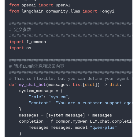
from
 openai 
import
from
 langchain_community.llms 
import
 Tongyi

####################################################
# 定义参数
####################################################
import
import
 os

####################################################
# 请求LLM的消息和返回内容
####################################################
# This is flexible, but you can define your agent he
def
my_chat_bot
(
messages: 
List
[
dict
]
) -> 
dict
:

    system_message = {

"role"
: 
"system"
,

"content"
: 
"You are a customer support agent
    }

    messages = [system_message] + messages

    completion = f_common.myQwen_LLM.chat.completions
        messages=messages, model=
"qwen-plus"
    )
