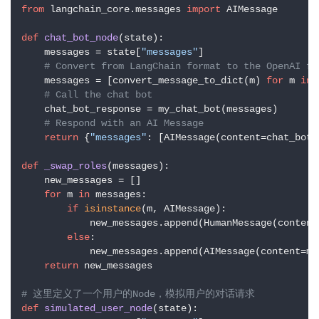
龙
from
 langchain_core.messages 
import
 AIMessage

绘
def
chat_bot_node
(
state
):

梦
    messages = state[
"messages"
]

# Convert from LangChain format to the OpenAI fo
白
    messages = [convert_message_to_dict(m) 
for
 m 
in
 
# Call the chat bot
泽
    chat_bot_response = my_chat_bot(messages)

绘
# Respond with an AI Message
梦
return
 {
"messages"
: [AIMessage(content=chat_bot_
def
_swap_roles
(
messages
):

A
    new_messages = []

I
for
 m 
in
 messages:

产
if
isinstance
(m, AIMessage):

品
            new_messages.append(HumanMessage(content=
else
:

目
登录
注册
            new_messages.append(AIMessage(content=m.c
录
return
 new_messages

# 这里定义了一个用户的Node，模拟用户的对话请求
行
def
simulated_user_node
(
state
):

业