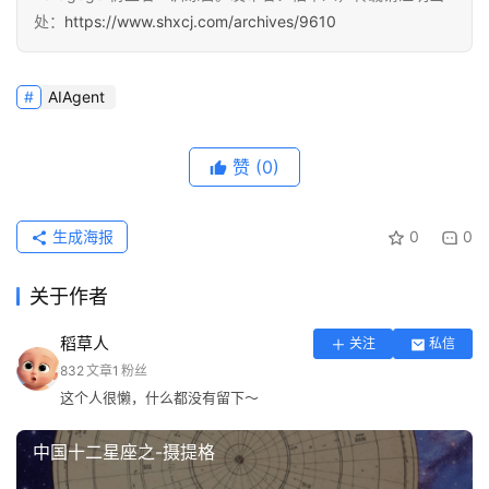
处：
https://www.shxcj.com/archives/9610
AIAgent
赞
(0)
生成海报
0
0
关于作者
稻草人
关注
私信
832
文章
1
粉丝
这个人很懒，什么都没有留下～
中国十二星座之-摄提格