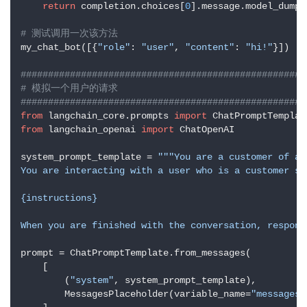
return
 completion.choices[
0
].message.model_dump()
# 测试调用一次该方法
my_chat_bot([{
"role"
: 
"user"
, 
"content"
: 
"hi!"
}])

####################################################
# 模拟一个用户的请求
####################################################
from
 langchain_core.prompts 
import
from
 langchain_openai 
import
 ChatOpenAI

system_prompt_template = 
"""You are a customer of an
You are interacting with a user who is a customer sup
{instructions}

When you are finished with the conversation, respond
prompt = ChatPromptTemplate.from_messages(

    [

        (
"system"
, system_prompt_template),

        MessagesPlaceholder(variable_name=
"messages"