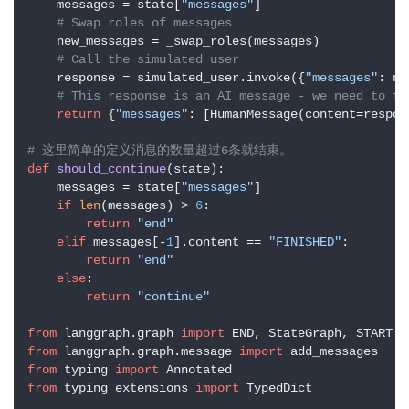
    messages = state[
"messages"
]

资
# Swap roles of messages
讯
    new_messages = _swap_roles(messages)

# Call the simulated user
    response = simulated_user.invoke({
"messages"
: ne
A
# This response is an AI message - we need to fl
I
return
 {
"messages"
: [HumanMessage(content=respons
免
费
# 这里简单的定义消息的数量超过6条就结束。
def
should_continue
(
state
):

课
    messages = state[
"messages"
]

程
if
len
(messages) > 
6
:

return
"end"
elif
 messages[-
1
].content == 
"FINISHED"
:

A
return
"end"
I
else
:

V
return
"continue"
I
P
from
 langgraph.graph 
import
from
 langgraph.graph.message 
import
课
from
 typing 
import
程
from
 typing_extensions 
import
 TypedDict
