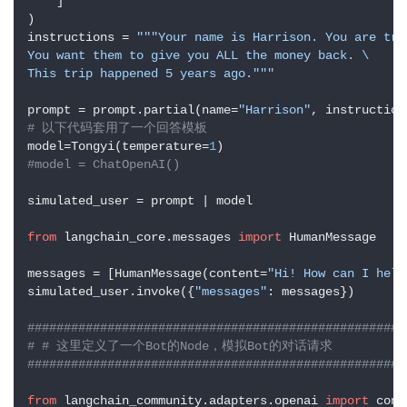
    ]

)

instructions = 
"""Your name is Harrison. You are try
量
You want them to give you ALL the money back. \

化
This trip happened 5 years ago."""
绘
prompt = prompt.partial(name=
"Harrison"
梦
# 以下代码套用了一个回答模板
model=Tongyi(temperature=
1
逆
#model = ChatOpenAI()
熵
simulated_user = prompt | model

绘
梦
from
 langchain_core.messages 
import
 HumanMessage

messages = [HumanMessage(content=
"Hi! How can I help
字
simulated_user.invoke({
"messages"
: messages})

形
绘
####################################################
梦
# # 这里定义了一个Bot的Node，模拟Bot的对话请求
####################################################
青
from
 langchain_community.adapters.openai 
import