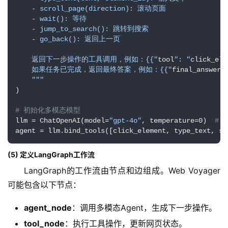
绘
    - scroll_page(direction): 滚动页面

梦
    - wait(): 等待

    - jump_to_search(): 跳转到搜索

    - go_back(): 返回上一页

A
I
    返回下一步操作的工具调用，例如：{{"
tool
": "
click_ele
    如果任务已完成，返回最终答案，例如：{{"
final_answer
"
产
    "
""
品
)

目
登录
注册
录
# 初始化多模态模型
llm = ChatOpenAI(model=
"gpt-4o"
, temperature=0)  
# 
agent = llm.bind_tools([click_element, type_text, sc
行
业
(5) 定义LangGraph
工作流
资
LangGraph的工作流由节点和边组成。Web Voyager
讯
可能包含以下节点：
A
agent_node
：调用多模态Agent，生成下一步操作。
I
tool_node
：执行工具操作，更新网页状态。
免