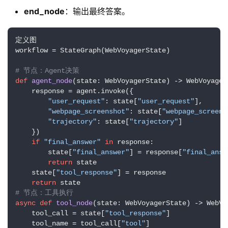
费
end_node
：输出最终答案。
课
程
定义图

workflow = StateGraph(WebVoyagerState)

A
# 节点：Agent决策
I
def
agent_node
(
state: WebVoyagerState
) -> WebVoyager
V
    response = agent.invoke({

I
"user_request"
: state[
"user_request"
],

P
"webpage_screenshot"
: state[
"webpage_screens
"trajectory"
: state[
"trajectory"
]

课
    })

程
if
"final_answer"
in
 response:

        state[
"final_answer"
] = response[
"final_answ
关
return
 state

    state[
"tool_response"
] = response

于
return
我
# 节点：工具执行
们
async
def
tool_node
(
state: WebVoyagerState
) -> WebVo
    tool_call = state[
"tool_response"
]

    tool_name = tool_call[
"tool"
]
