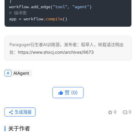
)

workflow.add_edge(
"tool"
, 
"agent"
# 编译图
app = workflow.
compile
()
Paragoger衍生者AI训练营。发布者：稻草人，转载请注明出
处：
https://www.shxcj.com/archives/9673
AIAgent
赞
(0)
生成海报
0
0
关于作者