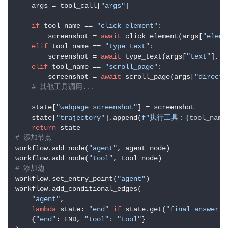
    args = tool_call[
"args"
]

if
 tool_name == 
"click_element"
:

        screenshot = 
await
 click_element(args[
"eleme
elif
 tool_name == 
"type_text"
:

        screenshot = 
await
 type_text(args[
"text"
], a
elif
 tool_name == 
"scroll_page"
:

        screenshot = 
await
 scroll_page(args[
"directi
# 其他工具调用...
    state[
"webpage_screenshot"
] = screenshot

    state[
"trajectory"
].append(
f"执行工具：
{tool_name
return
# 添加节点
workflow.add_node(
"agent"
, agent_node)

workflow.add_node(
"tool"
# 添加边
workflow.set_entry_point(
"agent"
)

workflow.add_conditional_edges(

"agent"
,

lambda
 state: 
"end"
if
 state.get(
"final_answer"
)
    {
"end"
: END, 
"tool"
: 
"tool"
}
