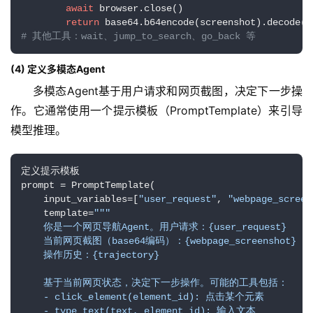
await
 browser.close()

逆
return
 base64.b64encode(screenshot).decode(
"
# 其他工具：wait、jump_to_search、go_back 等
熵
绘
(4) 定义多模态Agent
梦
多模态Agent基于用户请求和网页截图，决定下一步操
作。它通常使用一个提示模板（PromptTemplate）来引导
字
形
模型推理。
绘
梦
定义提示模板

prompt = PromptTemplate(

青
    input_variables=[
"user_request"
, 
"webpage_screen
    template=
""
"

龙
    你是一个网页导航Agent。用户请求：{user_request}

绘
    当前网页截图（base64编码）：{webpage_screenshot}

梦
    操作历史：{trajectory}

    基于当前网页状态，决定下一步操作。可能的工具包括：

白
    - click_element(element_id): 点击某个元素

泽
    - type_text(text, element_id): 输入文本
