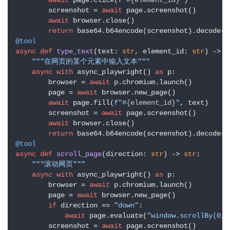
await
 page.click(
f"#
{element_id}
"
)

        screenshot = 
await
 page.screenshot()

await
 browser.close()

return
 base64.b64encode(screenshot).decode(
"
@tool
async
def
type_text
(
text: 
str
, element_id: 
str
) -> 
s
"""在网页的某个元素中输入文本"""
async
with
 async_playwright() 
as
 p:

        browser = 
await
 p.chromium.launch()

        page = 
await
 browser.new_page()

await
 page.fill(
f"#
{element_id}
"
, text)

        screenshot = 
await
 page.screenshot()

await
 browser.close()

return
 base64.b64encode(screenshot).decode(
"
@tool
async
def
scroll_page
(
direction: 
str
) -> 
str
:

"""滚动网页"""
async
with
 async_playwright() 
as
 p:

量
        browser = 
await
 p.chromium.launch()

化
        page = 
await
 browser.new_page()

绘
if
 direction == 
"down"
:

await
 page.evaluate(
"window.scrollBy(0, 
梦
        screenshot = 
await
 page.screenshot()
