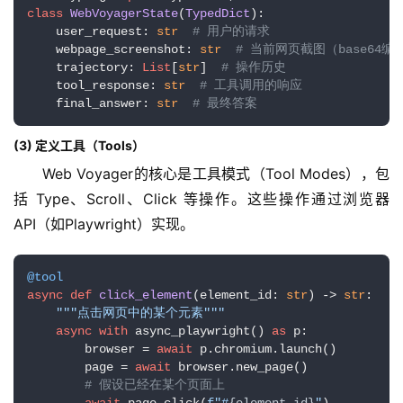
class
WebVoyagerState
(
TypedDict
):

    user_request: 
str
# 用户的请求
    webpage_screenshot: 
str
# 当前网页截图（base64编
    trajectory: 
List
[
str
]  
# 操作历史
    tool_response: 
str
# 工具调用的响应
    final_answer: 
str
# 最终答案
(3) 定义工具（Tools）
Web Voyager的核心是工具模式（Tool Modes），包
括 Type、Scroll、Click 等操作。这些操作通过浏览器
API（如Playwright）实现。
@tool
async
def
click_element
(
element_id: 
str
) -> 
str
:

"""点击网页中的某个元素"""
async
with
 async_playwright() 
as
 p:

        browser = 
await
 p.chromium.launch()

        page = 
await
 browser.new_page()

# 假设已经在某个页面上