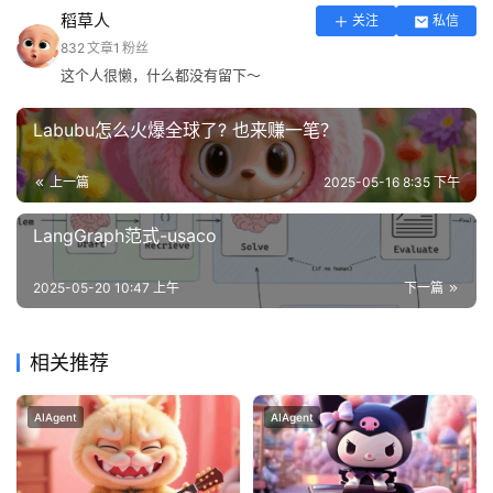
稻草人
关注
私信
832
文章
1
粉丝
这个人很懒，什么都没有留下～
Labubu怎么火爆全球了? 也来赚一笔？
上一篇
2025-05-16 8:35 下午
LangGraph范式-usaco
2025-05-20 10:47 上午
下一篇
相关推荐
AIAgent
AIAgent