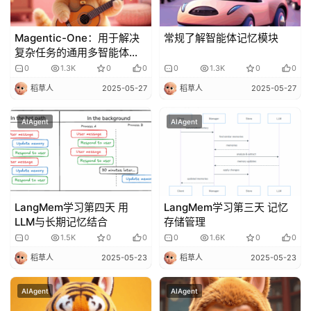
Magentic-One：用于解决
常规了解智能体记忆模块
复杂任务的通用多智能体系
统
0
1.3K
0
0
0
1.3K
0
0
稻草人
2025-05-27
稻草人
2025-05-27
AIAgent
AIAgent
LangMem学习第四天 用
LangMem学习第三天 记忆
LLM与长期记忆结合
存储管理
0
1.5K
0
0
0
1.6K
0
0
稻草人
2025-05-23
稻草人
2025-05-23
AIAgent
AIAgent