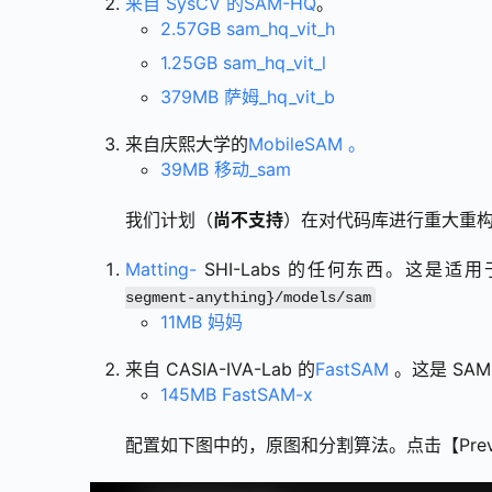
来自 SysCV 的SAM-HQ
。
2.57GB sam_hq_vit_h
1.25GB sam_hq_vit_l
379MB 萨姆_hq_vit_b
来自庆熙大学的
MobileSAM 。
39MB 移动_sam
我们计划（
尚不支持
）在对代码库进行重大重
Matting-
SHI-Labs 的任何东西。这是
segment-anything}/models/sam
11MB 妈妈
来自 CASIA-IVA-Lab 的
FastSAM
。这是 SAM
145MB FastSAM-x
配置如下图中的，原图和分割算法。点击【Previ