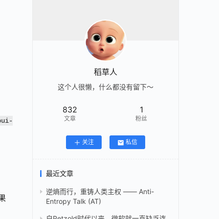
稻草人
这个人很懒，什么都没有留下～
832
1
文章
粉丝
bui-
关注
私信
最近文章
逆熵而行，重铸人类主权 —— Anti-
果
Entropy Talk (AT)
自Petzold时代以来，微软就一直缺乏连