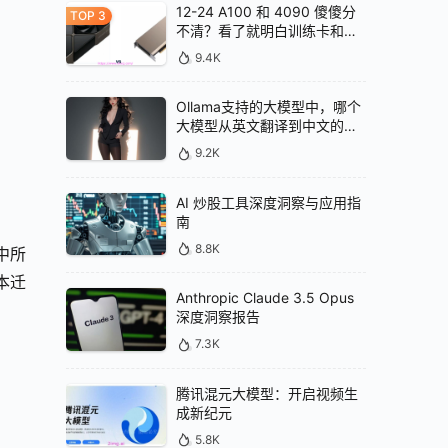
12-24 A100 和 4090 傻傻分
不清？看了就明白训练卡和推
理卡的区别
9.4K
Ollama支持的大模型中，哪个
大模型从英文翻译到中文的效
果最好
9.2K
AI 炒股工具深度洞察与应用指
南
8.8K
中所
样本迁
Anthropic Claude 3.5 Opus
深度洞察报告
7.3K
腾讯混元大模型：开启视频生
成新纪元
5.8K