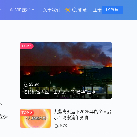
AI VIP课程
关于我们
登录
注册
投稿
23.9K
洛杉矶富人区：山火之下的“奢华”困境
体。
九紫离火运下2025年的个人启
立运
示：洞察流年影响
9.7K