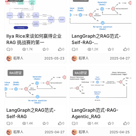
I
免
费
课
程
Ilya Rice来谈如何赢得企业
LangGraph之RAG范式-
RAG 挑战赛的第一
Self-RAG-
A
pinecone_movies
0
1.7K
0
0
0
1.2K
0
0
I
稻草人
2025-05-23
稻草人
2025-04-27
V
I
RAG野望
RAG野望
P
课
程
关
LangGraph之RAG范式-
LangGraph范式-RAG-
于
Self-RAG
Agentic_RAG
我
0
1.4K
0
0
0
1.4K
0
0
们
稻草人
2025-04-27
稻草人
2025-04-25