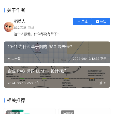
泽
关于作者
绘
梦
稻草人
关注
私信
832
文章
1
粉丝
A
这个人很懒，什么都没有留下～
I
产
10-11 为什么基于图的 RAG 是未来？
品
目
登录
注册
上一篇
2024-06-13 12:37 下午
录
企业 RAG 微调 LLM — 设计视角
行
业
2024-06-13 2:53 下午
下一篇
资
讯
相关推荐
A
RAG野望
RAG野望