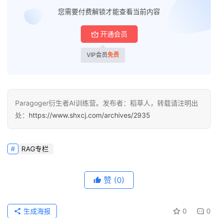
梦
您需要付费解锁才能查看当前内容
逆
开通会员
熵
绘
VIP会员
免费
梦
字
Paragoger衍生者AI训练营。发布者：稻草人，转载请注明出
形
处：
https://www.shxcj.com/archives/2935
绘
梦
RAG专栏
青
龙
绘
赞
(0)
梦
生成海报
0
0
白