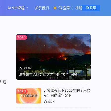
AI VIP课程
关于我们
登录
注册
投稿
23.9K
洛杉矶富人区：山火之下的“奢华”困境
 或 
九紫离火运下2025年的个人启
示：洞察流年影响
9.7K