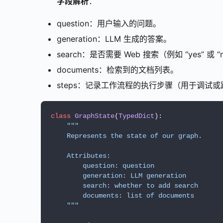
字段解析
：
question：用户输入的问题。
generation：LLM 生成的答案。
search：是否需要 Web 搜索（例如 “yes” 或 “
documents：检索到的文档列表。
steps：记录工作流程的执行步骤（用于调试
class
GraphState
(
TypedDict
):

"""

    Represents the state of our graph.

    Attributes:

        question: question

        generation: LLM generation

        search: whether to add search

        documents: list of documents

    """