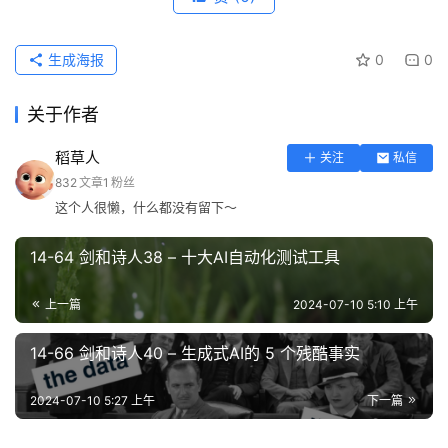
生成海报
0
0
关于作者
稻草人
关注
私信
832
文章
1
粉丝
这个人很懒，什么都没有留下～
14-64 剑和诗人38 – 十大AI自动化测试工具
上一篇
2024-07-10 5:10 上午
14-66 剑和诗人40 – 生成式AI的 5 个残酷事实
2024-07-10 5:27 上午
下一篇