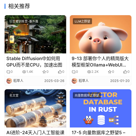
相关推荐
衍生者训练营-番外篇
LLM之野望
Stable Diffusion中如何用
9-13 部署你个人的精简版大
GPU而不是CPU，加速出图
模型框架Ollama+WebUI
Lite
0
1.4K
0
0
0
2.2K
0
0
稻草人
2025-03-26
稻草人
2025-01-20
名文堂
向量数据库之野望
AI进阶-24天入门人工智能课
17-5 向量数据库之野望5 –