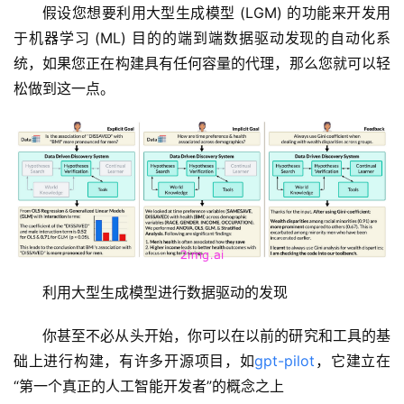
字
假设您想要利用大型生成模型 (LGM) 的功能来开发用
形
于机器学习 (ML) 目的的端到端数据驱动发现的自动化系
绘
统，如果您正在构建具有任何容量的代理，那么您就可以轻
梦
松做到这一点。
青
龙
绘
梦
白
泽
绘
利用大型生成模型进行数据驱动的发现
梦
你甚至不必从头开始，你可以在以前的研究和工具的基
A
础上进行构建，有许多开源项目，如
gpt-pilot
，它建立在
I
“第一个真正的人工智能开发者”的概念之上
产