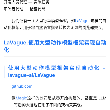
开发人员代理 — 实施任务
V
审阅者代理 — 检查代码
I
P
我们还有一个大型行动模型框架，如
LaVague
这样的自
课
程
动化框架，用于将自然语言指令转换为无缝的浏览器交互。
关
LaVague,使用大型动作模型框架实现自动
于
化
我
们
使用大型动作模型框架实现自动化 –
lavague-ai/LaVague
github.com
像
Magic
这样的公司是从零开始构建的，甚至是 LLM 
— — 背后的大脑也使用了不同的架构来实现。