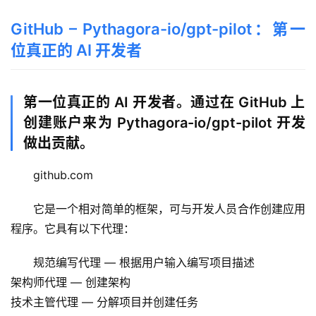
品
目
GitHub – Pythagora-io/gpt-pilot：第一
登录
注册
录
位真正的 AI 开发者
行
业
第一位真正的 AI 开发者。通过在 GitHub 上
资
创建账户来为 Pythagora-io/gpt-pilot 开发
讯
做出贡献。
A
github.com
I
免
它是一个相对简单的框架，可与开发人员合作创建应用
费
程序。它具有以下代理：
课
程
规范编写代理 — 根据用户输入编写项目描述
架构师代理 — 创建架构
A
技术主管代理 — 分解项目并创建任务
I