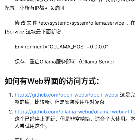
梦
配置，让所有IP都可以访问
修改文件/etc/systemd/system/ollama.service , 在
白
[Service]这块最下面新增
泽
绘
Environment=”OLLAMA_HOST=0.0.0.0″
梦
保存，重启Ollama服务即可（Ollama Serve)
A
I
产
如何有Web界面的访问方式：
品
目
https://github.com/open-webui/open-webui
这是完
登录
注册
录
整的库，比较新。但是安装使用相对复杂
https://github.com/ollama-webui/ollama-webui-lite
这个已经停止更新，但是非常精简，适合个人使用。本
行
人尝试用这个。
业
资