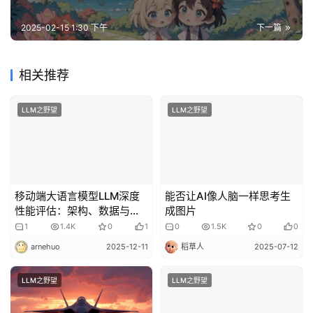
2025-02-15 1:30 下午
下一篇
相关推荐
LLM之野望
LLM之野望
移动端大语言模型LLM深度
能否让AI像人脑一样思考生
性能评估：架构、数据与优
成图片
化路径的全面解析
1
1.4K
0
1
0
1.5K
0
0
arnehuo
2025-12-11
稻草人
2025-07-12
LLM之野望
LLM之野望