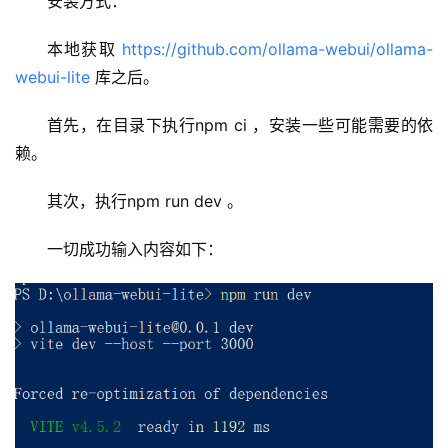
安装方式：
讯
本地获取 
https://github.com/ollama-webui/ollama-
A
webui-lite
 库之后。
I
免
首先，在目录下执行npm ci ，安装一些可能需要的依
费
赖。
课
程
其次，执行npm run dev 。
A
一切成功输入内容如下：
I
V
I
P
课
程
关