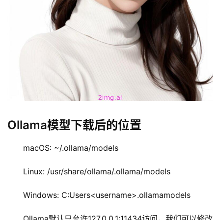
量
化
绘
梦
逆
熵
绘
梦
Ollama模型下载后的位置
字
形
macOS: ~/.ollama/models
绘
梦
Linux: /usr/share/ollama/.ollama/models
Windows: C:Users<username>.ollamamodels
青
龙
Ollama默认只允许127.0.0.1:11434访问，我们可以修改
绘