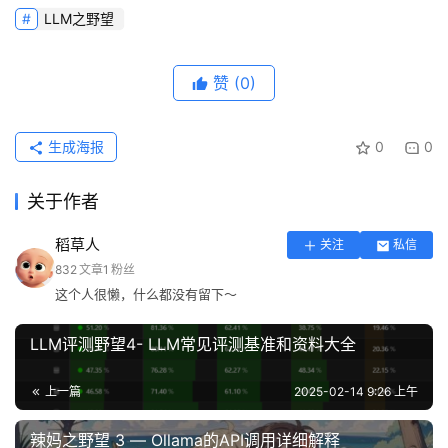
LLM之野望
赞
(0)
生成海报
0
0
关于作者
稻草人
关注
私信
832
文章
1
粉丝
这个人很懒，什么都没有留下～
LLM评测野望4- LLM常见评测基准和资料大全
上一篇
2025-02-14 9:26 上午
辣妈之野望 3 — Ollama的API调用详细解释