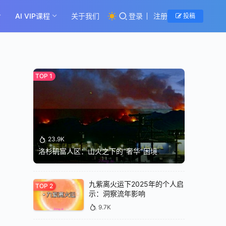
AI VIP课程
关于我们
登录
注册
投稿
23.9K
洛杉矶富人区：山火之下的“奢华”困境
九紫离火运下2025年的个人启
示：洞察流年影响
9.7K