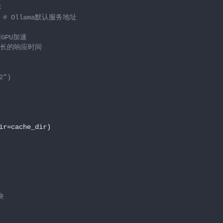
称
 
# Ollama默认服务地址
用GPU加速
更长的响应时间
2")
r=cache_dir)

块