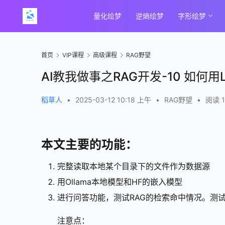
量化绘梦
逆熵绘梦
字形绘梦
首页
VIP课程
高级课程
RAG野望
AI教我做事之RAG开发-10 如何用
稻草人
•
2025-03-12 10:18 上午
•
RAG野望
•
阅读 1
本文主要的功能：
完整读取本地某个目录下的文件作为数据源
用Ollama本地模型和HF的嵌入模型
进行问答功能，测试RAG的检索命中情况。测
注意点：