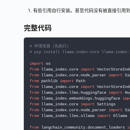
有些引用自行安装。甚至代码没有被直接引用
完整代码
# 环境安装（先执行）
# pip install llama-index-core llama-index-
import
from
 llama_index.core 
import
from
 llama_index.core.node_parser 
import
from
 pathlib 
import
from
 llama_index.core 
import
from
 llama_index.llms.huggingface 
import
from
 llama_index.embeddings.huggingface 
imp
from
 llama_index.core 
import
from
 llama_index.core.node_parser 
import
from
 llama_index.llms.ollama 
import
 Ollama

from
 langchain_community.document_loaders 
i