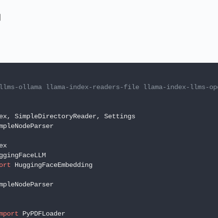
到
llms-ollama llama-index-readers-file llama-index-llms-op
ort
mport