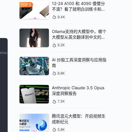
12-24 A100 和 4090 傻傻分
不清？看了就明白训练卡和推
理卡的区别
9.4K
Ollama支持的大模型中，哪个
大模型从英文翻译到中文的效
果最好
9.2K
enai llama-index-embeddings-openai pypdf
AI 炒股工具深度洞察与应用指
南
8.8K
Anthropic Claude 3.5 Opus
深度洞察报告
7.3K
腾讯混元大模型：开启视频生
成新纪元
5.8K