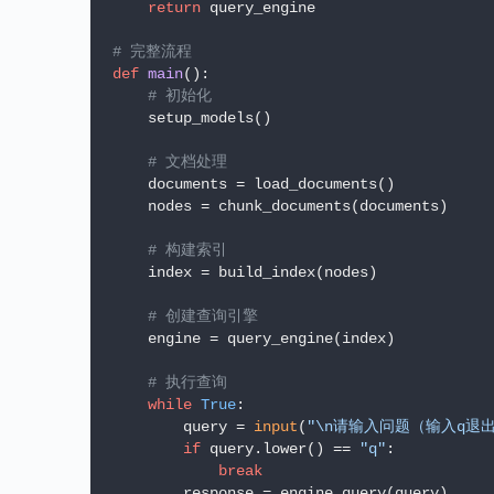
return
 query_engine

# 完整流程
def
main
():

# 初始化
    setup_models()

# 文档处理
    documents = load_documents()

    nodes = chunk_documents(documents)

# 构建索引
    index = build_index(nodes)

# 创建查询引擎
    engine = query_engine(index)

# 执行查询
while
True
:

        query = 
input
(
"\n请输入问题（输入q退出
if
 query.lower() == 
"q"
:

break
        response = engine.query(query)
