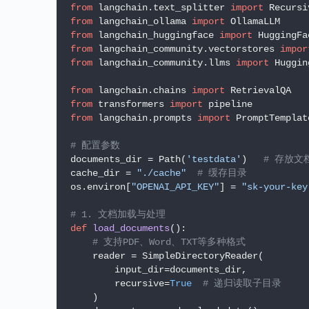
from
 langchain.text_splitter 
import
from
 langchain_ollama 
import
from
 langchain_huggingface 
import
from
 langchain_community.vectorstores 
impor
from
 langchain_community.llms 
import
 Huggin
from
 langchain.chains 
import
from
 transformers 
import
from
 langchain.prompts 
import
 PromptTemplate
# 配置参数
documents_dir = Path(
'testdata'
)   
# 存放
cache_dir = 
"./cache"
# 缓存目录
os.environ[
"OPENAI_API_KEY"
] = 
"sk-your-key
# 1. 文档加载与处理
def
load_documents
():

# 支持PDF、Word、TXT等多种格式
    reader = SimpleDirectoryReader(

        input_dir=documents_dir,

        recursive=
True
# 递归读取子目录
    )
