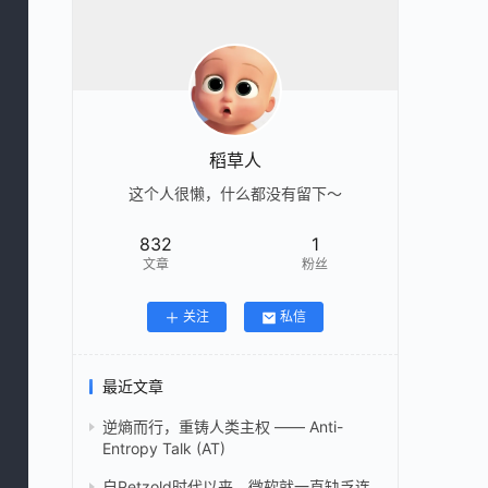
稻草人
这个人很懒，什么都没有留下～
832
1
文章
粉丝
关注
私信
最近文章
逆熵而行，重铸人类主权 —— Anti-
Entropy Talk (AT)
自Petzold时代以来，微软就一直缺乏连