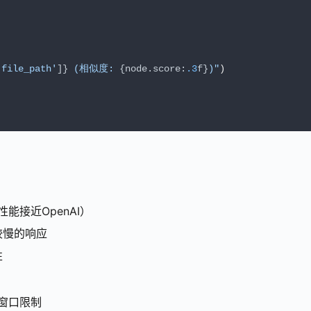
'file_path'
]}
 (相似度: 
{node.score:
.3
f}
)"
)

能接近OpenAI）
较慢的响应
性
窗口限制