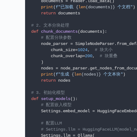
    documents = reader.load_data()

print
(
f"已加载 
{
len
(documents)}
 个文档"
)

return
 documents

# 2. 文本分块处理
def
chunk_documents
(
documents
):

# 配置分块参数
    node_parser = SimpleNodeParser.from_defa
        chunk_size=
1024
,  
# 块大小
        chunk_overlap=
200
,  
# 块重叠
    )

    nodes = node_parser.get_nodes_from_docu
print
(
f"生成 
{
len
(nodes)}
 个文本块"
)

return
 nodes

# 3. 初始化模型
def
setup_models
():

# 配置嵌入模型
    Settings.embed_model = HuggingFaceEmbed
# 配置LLM
# Settings.llm = HuggingFaceLLM(model_n
    Settings.llm = Ollama(
