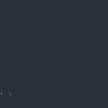
）: "
)
