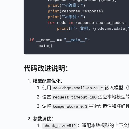
print
(
"\n答案："
)

print
(response.response)

print
(
"\n来源："
)

for
 node 
in
 response.source_nodes:

print
(
f"- 文档: 
{node.metadata[
if
 __name__ == 
"__main__"
:

    main()
代码改进说明：
模型配置优化
：
使用
嵌入模型（性
BAAI/bge-small-en-v1.5
设置
适应本地模型
request_timeout=180
调整
平衡创造性和准确
temperature=0.3
参数调优
：
：适配本地模型的上下文
chunk_size=512