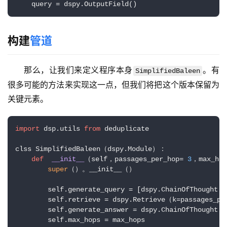
    query = dspy.OutputField()
品
目
登录
注册
录
构建
管道
行
那么，让我们来定义程序本身
。有
SimplifiedBaleen
业
很多可能的方法来实现这一点，但我们将把这个版本保留为
资
关键元素。
讯
A
import
 dsp.utils 
from
 deduplicate

I
clss SimplifiedBaleen（dspy.Module）：

免
def
__init__
（self，passages_per_hop= 
3
，max_hop
费
super
（）。__init__（）

课
程
        self.generate_query = [dspy.ChainOfThought（
        self.retrieve = dspy.Retrieve（k=passages_pe
        self.generate_answer = dspy.ChainOfThought（
A
        self.max_hops = max_hops 
