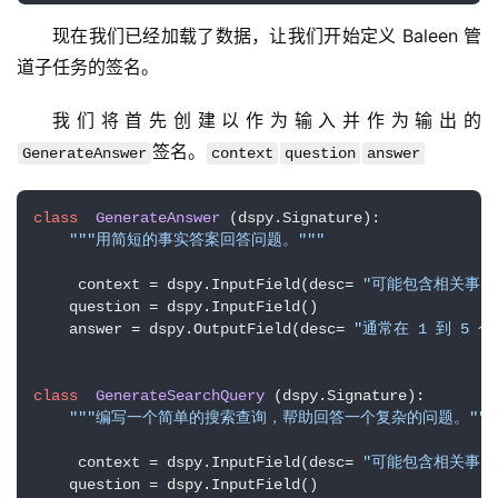
字
现在我们已经加载了数据，让我们开始定义 Baleen 管
形
道子任务的签名。
绘
梦
我们将首先创建以作为输入并作为输出的
签名。
GenerateAnswer
context
question
answer
青
龙
绘
class
GenerateAnswer
 (dspy.Signature): 

梦
"""用简短的事实答案回答问题。"""
     context = dspy.InputField(desc= 
"可能包含相关事实
白
    question = dspy.InputField() 

泽
    answer = dspy.OutputField(desc= 
"通常在 1 到 5 
绘
梦
class
GenerateSearchQuery
 (dspy.Signature): 

"""编写一个简单的搜索查询，帮助回答一个复杂的问题。"""
A
     context = dspy.InputField(desc= 
"可能包含相关事实
I
    question = dspy.InputField() 

产