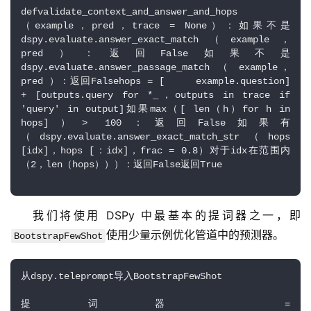
defvalidate_context_and_answer_and_hops 
（example，pred，trace = None）：如果不是
dspy.evaluate.answer_exact_match（example，
pred）：返回False如果不是
dspy.evaluate.answer_passage_match （ example，
pred ）：返回Falsehops = [     example.question] 
+ [outputs.query for *_，outputs in trace if 
'query' in output]如果max（[ len（h）for h in 
hops]）> 100：返回False如果有
（dspy.evaluate.answer_exact_match_str（hops 
[idx]，hops [：idx]，frac = 0.8）对于idx在范围内
（2，len（hops）））：返回False返回True
我们将使用 DSPy 中最基本的提词器之一，即
使用少量示例优化管道中的预测器。
BootstrapFewShot
从dspy.teleprompt导入BootstrapFewShot
提词器 = 