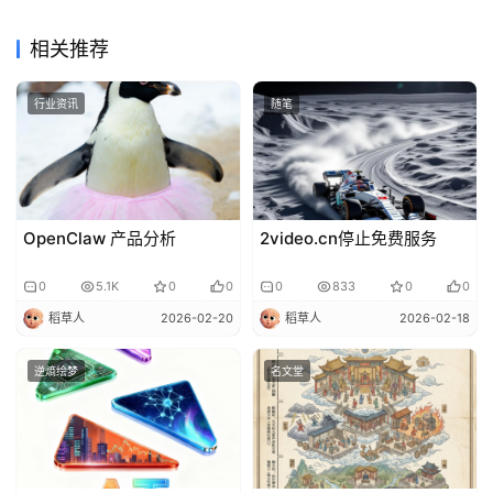
相关推荐
行业资讯
随笔
OpenClaw 产品分析
2video.cn停止免费服务
0
5.1K
0
0
0
833
0
0
稻草人
2026-02-20
稻草人
2026-02-18
逆熵绘梦
名文堂