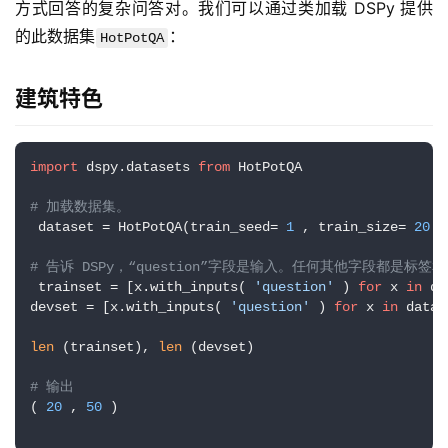
方式回答的复杂问答对。我们可以通过类加载 DSPy 提供
的此数据集
：
HotPotQA
建筑特色
import
 dspy.datasets 
from
 HotPotQA 

# 加载数据集。
量
 dataset = HotPotQA(train_seed= 
1
 , train_size= 
20
 ,
化
绘
# 告诉 DSPy，“question”字段是输入。任何其他字段都是标签
梦
 trainset = [x.with_inputs( 
'question'
 ) 
for
 x 
in
 da
devset = [x.with_inputs( 
'question'
 ) 
for
 x 
in
 datas
逆
len
 (trainset), 
len
 (devset) 

熵
绘
# 输出
( 
20
 , 
50
 )

梦