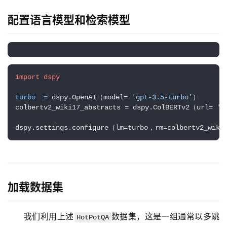
配置语言模型和检索模型
import
dspy
turbo
=
 dspy.OpenAI（model= 
'gpt-3.5-turbo'
）

colbertv2_wiki17_abstracts = dspy.ColBERTv2（url= 
'h
dspy.settings.configure（lm=turbo，rm=colbertv2_wiki
加载数据集
我们利用上述
数据集，这是一组通常以多跳
HotPotQA