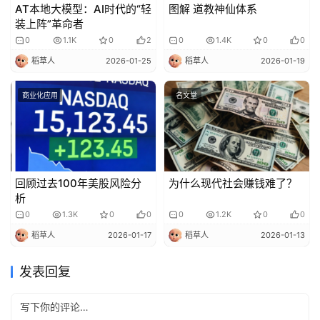
AT本地大模型：AI时代的“轻
图解 道教神仙体系
装上阵”革命者
0
1.1K
0
2
0
1.4K
0
0
稻草人
2026-01-25
稻草人
2026-01-19
商业化应用
名文堂
回顾过去100年美股风险分
为什么现代社会赚钱难了？
析
0
1.3K
0
0
0
1.2K
0
0
稻草人
2026-01-17
稻草人
2026-01-13
发表回复