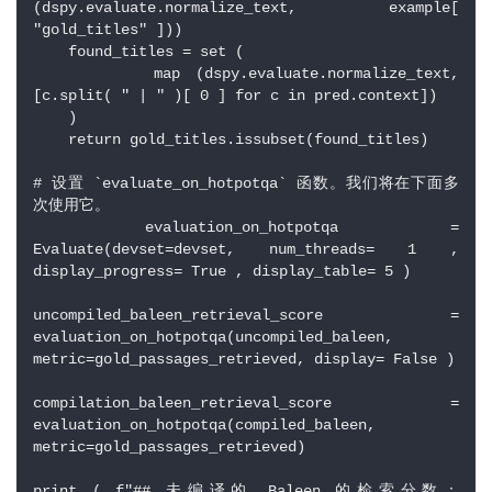
(dspy.evaluate.normalize_text, example[ 
"gold_titles" ])) 
    found_titles = set ( 
        map (dspy.evaluate.normalize_text, 
[c.split( " | " )[ 0 ] for c in pred.context]) 
    ) 
    return gold_titles.issubset(found_titles) 
# 设置 `evaluate_on_hotpotqa` 函数。我们将在下面多
次使用它。
 evaluation_on_hotpotqa = 
Evaluate(devset=devset, num_threads= 1 , 
display_progress= True , display_table= 5 ) 
uncompiled_baleen_retrieval_score = 
evaluation_on_hotpotqa(uncompiled_baleen, 
metric=gold_passages_retrieved, display= False ) 
compilation_baleen_retrieval_score = 
evaluation_on_hotpotqa(compiled_baleen, 
metric=gold_passages_retrieved) 
print ( f"## 未编译的 Baleen 的检索分数：