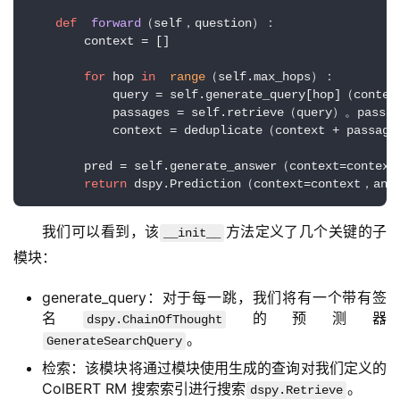
I
V
def
forward
（self，question）：

        context = [] 

I
P
for
 hop 
in
range
（self.max_hops）：

课
            query = self.generate_query[hop]（contex
程
            passages = self.retrieve（query）。passage
            context = deduplicate（context + passage
关
        pred = self.generate_answer（context=context
于
return
我
们
我们可以看到，该
方法定义了几个关键的子
__init__
模块：
generate_query：对于每一跳，我们将有一个带有签
名
的预测器
dspy.ChainOfThought
。
GenerateSearchQuery
检索：该模块将通过模块使用生成的查询对我们定义的
ColBERT RM 搜索索引进行搜索
。
dspy.Retrieve