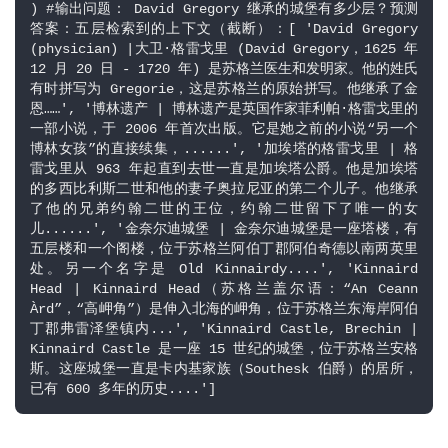
) #输出问题： David Gregory 继承的城堡有多少层？预测
答案：五层检索到的上下文（截断）：[ 'David Gregory 
(physician) |大卫·格雷戈里 (David Gregory，1625 年 
12 月 20 日 - 1720 年) 是苏格兰医生和发明家。他的姓氏
有时拼写为 Gregorie，这是苏格兰的原始拼写。他继承了金
恩……', '博林遗产 | 博林遗产是英国作家菲利帕·格雷戈里的
一部小说，于 2006 年首次出版。它是她之前的小说“另一个
博林女孩”的直接续集，......', '加埃塔的格雷戈里 | 格
雷戈里从 963 年起直到去世一直是加埃塔公爵。他是加埃塔
的多西比利斯二世和他的妻子奥拉尼亚的第二个儿子。他继承
了他的兄弟约翰二世的王位，约翰二世留下了唯一的女
儿......', '金奈尔迪城堡 | 金奈尔迪城堡是一座塔楼，有
五层楼和一个阁楼，位于苏格兰阿伯丁郡阿伯奇德以南两英里
处。另一个名字是 Old Kinnairdy....', 'Kinnaird 
Head | Kinnaird Head（苏格兰盖尔语：“An Ceann 
Àrd”，“高岬角”）是伸入北海的岬角，位于苏格兰东海岸阿伯
丁郡弗雷泽堡镇内...', 'Kinnaird Castle, Brechin | 
Kinnaird Castle 是一座 15 世纪的城堡，位于苏格兰安格
斯。这座城堡一直是卡内基家族（Southesk 伯爵）的居所，
已有 600 多年的历史....']