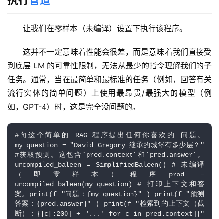
执行
管道
让我们在零样本（未编译）设置下执行该程序。
这并不一定意味着性能会很差，而是意味着我们直接受
到底层 LM 的可靠性限制，无法从最少的指令理解我们的子
任务。通常，当在最简单和最标准的任务（例如，回答有关
流行实体的简单问题）上使用最昂贵/最强大的模型（例
如，GPT-4）时，这是完全没问题的。
#向这个简单的 RAG 程序提出任何你喜欢的 问题。 
my_question = "David Gregory 继承的城堡有多少层？" 
#获取预测。这包含`pred.context`和`pred.answer`。
uncompiled_baleen = SimplifiedBaleen() # 未编译
（即零样本）程序pred = 
uncompiled_baleen(my_question) # 打印上下文和答
案。print(f "问题：{my_question}" ) print(f "预测
答案：{pred.answer}" ) print(f "检索到的上下文（截
断）：{[c[:200] + '...' for c in pred.context]}" 