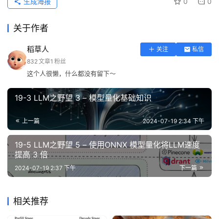
生成海报
0
0
关于作者
稻草人
关注
私信
832
文章
1
粉丝
这个人很懒，什么都没有留下～
19-3 LLM之野望 3 – 模型量化基础知识
上一篇
2024-07-19 2:34 下午
19-5 LLM之野望 5 – 使用ONNX 模型量化将LLM速度
提高 3 倍
2024-07-19 2:37 下午
下一篇
相关推荐