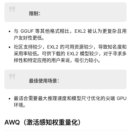
形
绘
限制：
梦
青
与 GGUF 等其他格式相比，EXL2 被认为更复杂且用
龙
户友好性更低。
绘
社区支持较少，EXL2 的可用资源较少，导致知名度和
梦
采用率较低。可供下载的 EXL2 模型较少，对于寻求多
样性和特定应用的用户来说，吸引力较小。
白
泽
最佳使用场景：
绘
梦
最适合需要最大推理速度和模型尺寸优化的尖端 GPU
A
环境。
I
产
AWQ（激活感知权重量化）
品