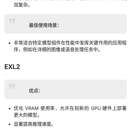
加复杂。
最佳使用场景：
非常适合特定模型组件在性能中发挥关键作用的应用程
序，例如在详细的图像或语音处理任务中。
量
化
绘
EXL2
梦
逆
优点：
熵
绘
梦
优化 VRAM 使用率，允许在较新的 GPU 硬件上部署
更大的模型。
字
显著提高推理速度。