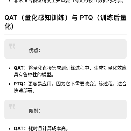
非常适合模型精度至关重要且有足够校准数据的场景。
I
P
QAT（量化感知训练）与 PTQ（训练后量
课
程
化）
关
于
优点：
我
们
QAT：
将量化直接集成到训练过程中，生成对量化效应
具有鲁棒性的模型。
PTQ：
更容易应用，因为它不需要改变训练过程，适合
快速部署。
限制：
QAT：
耗时且计算成本高。