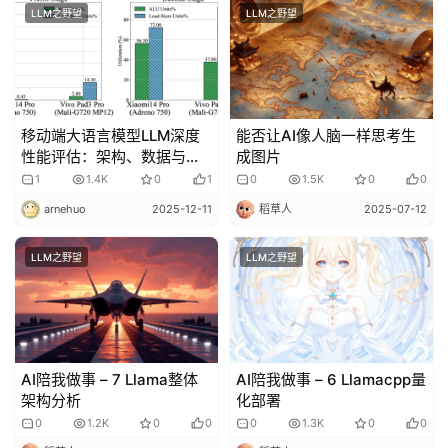
LLM之野望
LLM之野望
移动端大语言模型LLM深度
能否让AI像人脑一样思考生
性能评估：架构、数据与优
成图片
化路径的全面解析
1
1.4K
0
1
0
1.5K
0
0
arnehuo
2025-12-11
稻草人
2025-07-12
LLM之野望
LLM之野望
AI陪我做事 – 7 Llama整体
AI陪我做事 – 6 Llamacpp量
架构分析
化部署
0
1.2K
0
0
0
1.3K
0
0